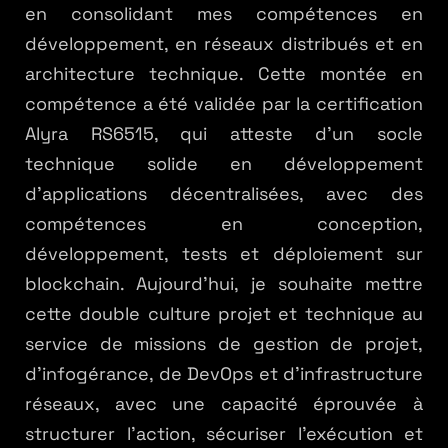
en consolidant mes compétences en
développement, en réseaux distribués et en
architecture technique. Cette montée en
compétence a été validée par la certification
Alyra RS6515, qui atteste d'un socle
technique solide en développement
d'applications décentralisées, avec des
compétences en conception,
développement, tests et déploiement sur
blockchain. Aujourd'hui, je souhaite mettre
cette double culture projet et technique au
G(x)
(
)
=
G
x
=
(
)
∑
k
service de missions de gestion de projet,
p
x
x
\sum
p(x)
d'infogérance, de DevOps et d'infrastructure
x^k
réseaux, avec une capacité éprouvée à
structurer l'action, sécuriser l'exécution et