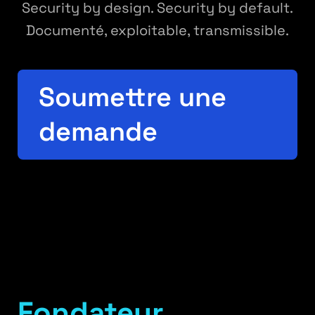
Security by design. Security by default.
Documenté, exploitable, transmissible.
Soumettre une
demande
f(x)
(
)
=
f
x
=
2
+
a
x
ax^2
+
+ bx
b
x
c
+ c
\|x\| =
∥
∥
=
x
Fondateur
\sqrt{x
⋅
x
x